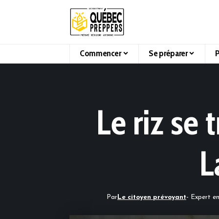
Commencer
Se préparer
P
Le riz se 
L
Par
Le citoyen prévoyant
- Expert en