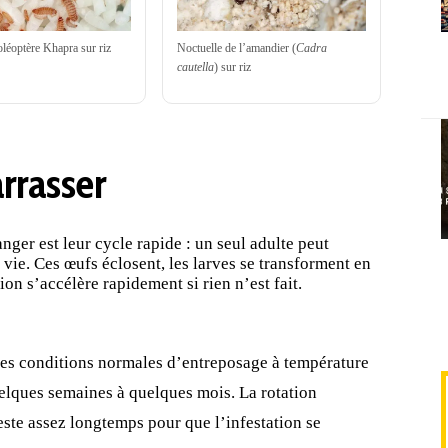
oléoptère Khapra sur riz
Noctuelle de l’amandier (
Cadra
cautella
) sur riz
rrasser
nger est leur cycle rapide : un seul adulte peut
a
vie
. Ces œufs éclosent, les larves se transforment en
on s’accélère rapidement si rien n’est fait.
es conditions normales d’entreposage à température
elques semaines à quelques mois. La rotation
reste assez longtemps pour que l’infestation se