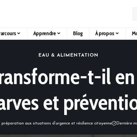
arcours
Apprendre
Blog
À propos
Mo
EAU & ALIMENTATION
transforme-t-il en
arves et préventi
 préparation aux situations d’urgence et résilience citoyenne
Dernière m