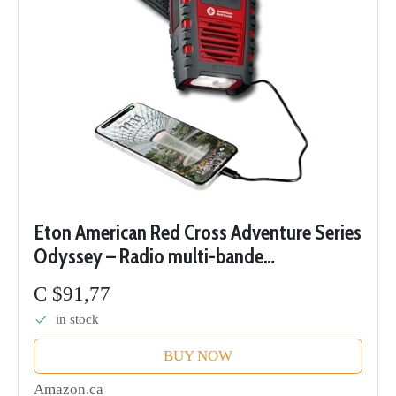
Eton American Red Cross Adventure Series
Odyssey – Radio multi-bande
(AM/FM/NOAA/ondes courtes) avec
C $91,77
Bluetooth, fonctionne à l'énergie solaire,
in stock
alimentée par...
BUY NOW
Amazon.ca