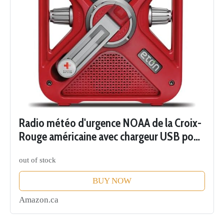
Radio météo d'urgence NOAA de la Croix-
Rouge américaine avec chargeur USB pour
smartphone, lampe de poche LED et balise
out of stock
rouge
BUY NOW
Amazon.ca