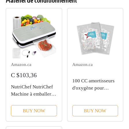
Matériel de conditionnement
Amazon.ca
Amazon.ca
C $103,36
100 CC amortisseurs
NutriChef NutriChef
d'oxygène pour
Machine à emballer
déshydratées
sous vide automatique
Nourriture
et
pour la conservation
d'urgence – Package
BUY NOW
BUY NOW
des aliments avec kit
de stockage de
de démarrage Argenté
nourriture à
long