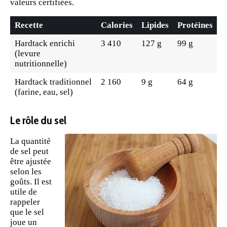
valeurs certifiées.
Recette
Calories
Lipides
Protéines
Hardtack enrichi
3 410
127 g
99 g
(levure
nutritionnelle)
Hardtack traditionnel
2 160
9 g
64 g
(farine, eau, sel)
Le rôle du sel
La quantité
de sel peut
être ajustée
selon les
goûts. Il est
utile de
rappeler
que le sel
joue un