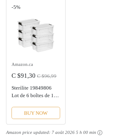
terme
de 100
-5%
Amazon.ca
C $91,30
C $96,99
Sterilite 19849806
Lot de 6 boîtes de 18
litres à quartz/17
litres avec couvercle
BUY NOW
blanc et loquets noirs
Amazon price updated:
7 août 2026 5 h 00 min