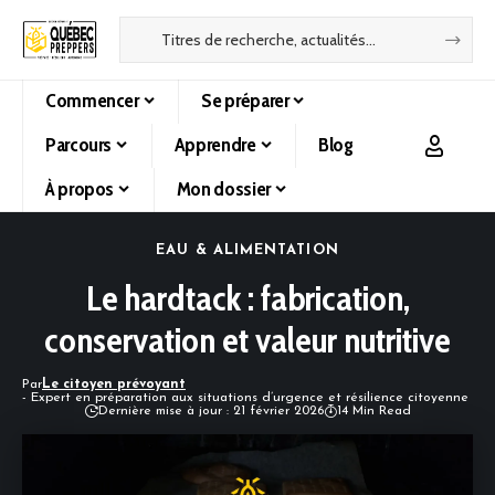
Commencer
Se préparer
Parcours
Apprendre
Blog
À propos
Mon dossier
EAU & ALIMENTATION
Le hardtack : fabrication,
conservation et valeur nutritive
Par
Le citoyen prévoyant
- Expert en préparation aux situations d’urgence et résilience citoyenne
Dernière mise à jour : 21 février 2026
14 Min Read