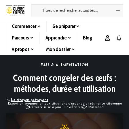
Commencer
Se préparer
Parcours
Apprendre
Blog
À propos
Mon dossier
EAU & ALIMENTATION
Comment congeler des œufs :
méthodes, durée et utilisation
Par
Le citoyen prévoyant
- Expert en préparation aux situations d’urgence et résilience citoyenne
Dernière mise à jour : 1 avril 2026
7 Min Read