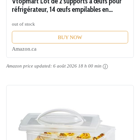
Vtopmart Lot de 2 supports à œufs pour
réfrigérateur, 14 œufs empilables en
plastique avec couvercles, récipient de
out of stock
rangement pour œufs pour réfrigérateur...
BUY NOW
Amazon.ca
Amazon price updated:
6 août 2026 18 h 00 min