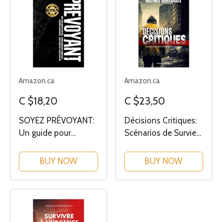
Amazon.ca
Amazon.ca
C $18,20
C $23,50
SOYEZ PRÉVOYANT:
Décisions Critiques:
Un guide pour
Scénarios de Survie
survivre aux pires
Post-Apocalyptiques
scénarios
BUY NOW
BUY NOW
catastrophes