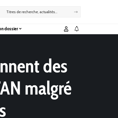
n dossier
ennent des
TAN malgré
s