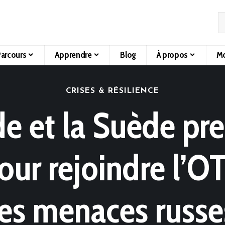
arcours
Apprendre
Blog
À propos
Mo
CRISES & RÉSILIENCE
de et la Suède pr
our rejoindre l’O
les menaces russe