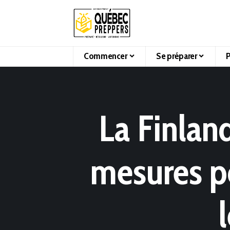
Commencer
Se préparer
P
La Finlan
mesures p