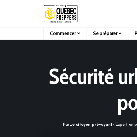
Commencer
Se préparer
P
Sécurité ur
po
Par
Le citoyen prévoyant
- Expert en p