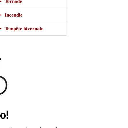
Tornade
Incendie
Tempête hivernale
o!