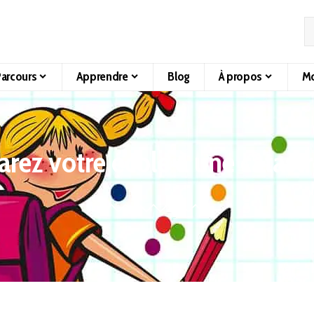
arcours
Apprendre
Blog
À propos
Mo
arez votre école à une catast