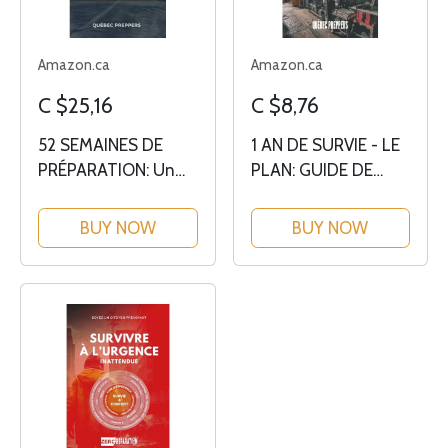
Amazon.ca
Amazon.ca
C $25,16
C $8,76
52 SEMAINES DE
1 AN DE SURVIE - LE
PRÉPARATION: Un
PLAN: GUIDE DE
plan de préparation
SURVIE MENSUEL
aux situations
POUR LA
BUY NOW
BUY NOW
d’urgence
PLANIFICATION À
LONG TERME