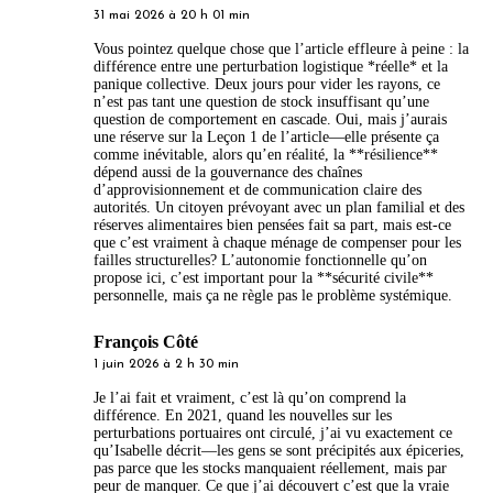
31 mai 2026 à 20 h 01 min
Vous pointez quelque chose que l’article effleure à peine : la
différence entre une perturbation logistique *réelle* et la
panique collective. Deux jours pour vider les rayons, ce
n’est pas tant une question de stock insuffisant qu’une
question de comportement en cascade. Oui, mais j’aurais
une réserve sur la Leçon 1 de l’article—elle présente ça
comme inévitable, alors qu’en réalité, la **résilience**
dépend aussi de la gouvernance des chaînes
d’approvisionnement et de communication claire des
autorités. Un citoyen prévoyant avec un plan familial et des
réserves alimentaires bien pensées fait sa part, mais est-ce
que c’est vraiment à chaque ménage de compenser pour les
failles structurelles? L’autonomie fonctionnelle qu’on
propose ici, c’est important pour la **sécurité civile**
personnelle, mais ça ne règle pas le problème systémique.
François Côté
1 juin 2026 à 2 h 30 min
Je l’ai fait et vraiment, c’est là qu’on comprend la
différence. En 2021, quand les nouvelles sur les
perturbations portuaires ont circulé, j’ai vu exactement ce
qu’Isabelle décrit—les gens se sont précipités aux épiceries,
pas parce que les stocks manquaient réellement, mais par
peur de manquer. Ce que j’ai découvert c’est que la vraie