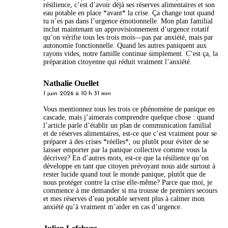
résilience, c’est d’avoir déjà ses réserves alimentaires et son
eau potable en place *avant* la crise. Ça change tout quand
tu n’es pas dans l’urgence émotionnelle. Mon plan familial
inclut maintenant un approvisionnement d’urgence rotatif
qu’on vérifie tous les trois mois—pas par anxiété, mais par
autonomie fonctionnelle. Quand les autres paniquent aux
rayons vides, notre famille continue simplement. C’est ça, la
préparation citoyenne qui réduit vraiment l’anxiété.
Nathalie Ouellet
1 juin 2026 à 10 h 31 min
Vous mentionnez tous les trois ce phénomène de panique en
cascade, mais j’aimerais comprendre quelque chose : quand
l’article parle d’établir un plan de communication familial
et de réserves alimentaires, est-ce que c’est vraiment pour se
préparer à des crises *réelles*, ou plutôt pour éviter de se
laisser emporter par la panique collective comme vous la
décrivez? En d’autres mots, est-ce que la résilience qu’on
développe en tant que citoyen prévoyant nous aide surtout à
rester lucide quand tout le monde panique, plutôt que de
nous protéger contre la crise elle-même? Parce que moi, je
commence à me demander si ma trousse de premiers secours
et mes réserves d’eau potable servent plus à calmer mon
anxiété qu’à vraiment m’aider en cas d’urgence.