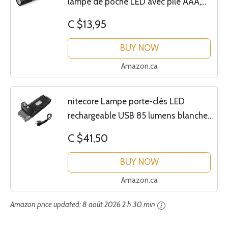
lampe de poche LED avec pile AAA,
max 90 lumens, lampe de poche
C $13,95
compacte, étanche, porte-clés
portable pour le camping,...
BUY NOW
Amazon.ca
nitecore Lampe porte-clés LED
rechargeable USB 85 lumens blanche
et rouge – Lampe de travail inclinable
C $41,50
avec clip et câble de charge USB
Lumentac
BUY NOW
Amazon.ca
Amazon price updated:
8 août 2026 2 h 30 min