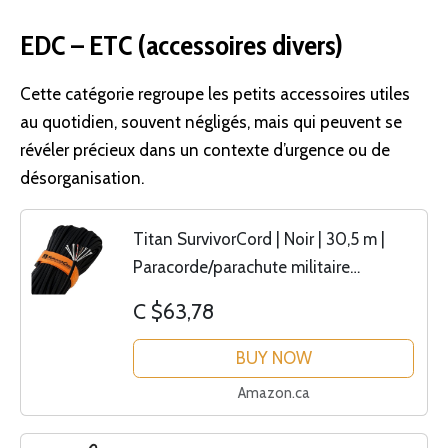
EDC – ETC (accessoires divers)
Cette catégorie regroupe les petits accessoires utiles
au quotidien, souvent négligés, mais qui peuvent se
révéler précieux dans un contexte d’urgence ou de
désorganisation.
Titan SurvivorCord | Noir | 30,5 m |
Paracorde/parachute militaire
brevetée de type III 550 (0,9 cm de
C $63,78
diamètre) avec ligne de pêche
intégrée, allume-feu et...
BUY NOW
Amazon.ca