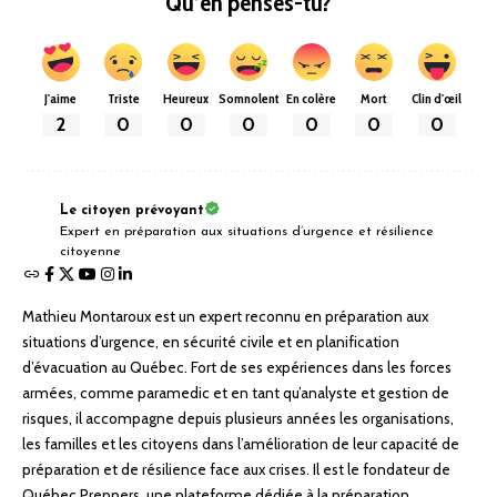
Qu’en penses-tu?
J'aime
Triste
Heureux
Somnolent
En colère
Mort
Clin d'œil
2
0
0
0
0
0
0
Le citoyen prévoyant
Expert en préparation aux situations d’urgence et résilience
citoyenne
Mathieu Montaroux est un expert reconnu en préparation aux
situations d’urgence, en sécurité civile et en planification
d’évacuation au Québec. Fort de ses expériences dans les forces
armées, comme paramedic et en tant qu’analyste et gestion de
risques, il accompagne depuis plusieurs années les organisations,
les familles et les citoyens dans l’amélioration de leur capacité de
préparation et de résilience face aux crises. Il est le fondateur de
Québec Preppers, une plateforme dédiée à la préparation