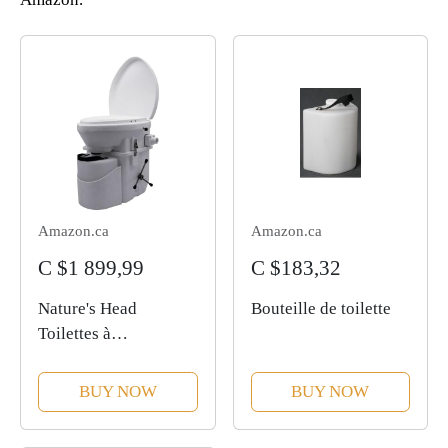
Amazon.ca
Amazon.ca
C $1 899,99
C $183,32
Nature's Head
Bouteille de toilette
Toilettes à
compostage
autonomes avec
BUY NOW
BUY NOW
poignée en forme
d'araignée