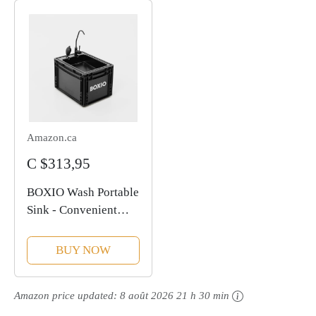
Amazon.ca
C $313,95
BOXIO Wash Portable
Sink - Convenient
Camping Sink
Solution! Compact
BUY NOW
with Unique Design,
Separate Canister,
Amazon price updated:
8 août 2026 21 h 30 min
Lightweight Mobile
Sink for...