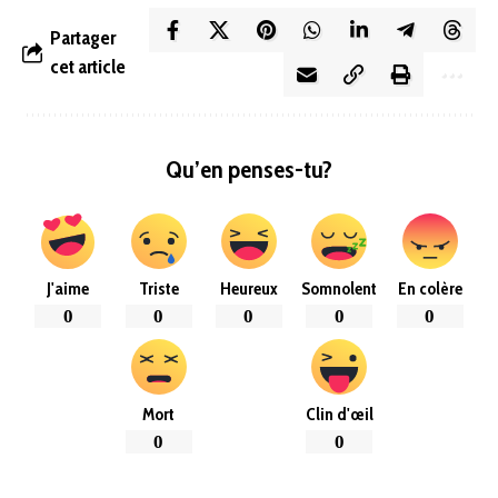
Partager
cet article
Qu’en penses-tu?
J'aime
Triste
Heureux
Somnolent
En colère
0
0
0
0
0
Mort
Clin d'œil
0
0