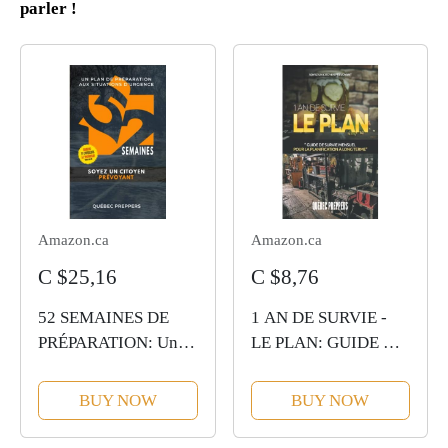
parler !
Amazon.ca
Amazon.ca
C $25,16
C $8,76
52 SEMAINES DE
1 AN DE SURVIE -
PRÉPARATION: Un
LE PLAN: GUIDE DE
plan de préparation
SURVIE MENSUEL
aux situations
POUR LA
BUY NOW
BUY NOW
d’urgence
PLANIFICATION À
LONG TERME