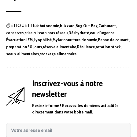
Autonomie
blizzard
Bug Out Bag
Carburant
ÉTIQUETTES:
conserves
crise
cuisson hors réseau
Déshydraté
eau d’urgence
Évacuation
IEM
Lyophilisé
Mylar
nourriture de survie
Panne de courant
préparation 30 jours
réserve alimentaire
Résilience
rotation stock
seaux alimentaires
stockage alimentaire
Inscrivez-vous à notre
newsletter
Restez informé ! Recevez les dernières actualités
directement dans votre boîte mail.