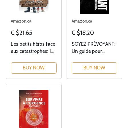
Amazon.ca
Amazon.ca
C $21,65
C $18,20
Les petits héros face
SOYEZ PRÉVOYANT:
aux catastrophes: 10
Un guide pour
histoires pour
survivre aux pires
apprendre à réagir et
scénarios
BUY NOW
BUY NOW
à être prêt à tout
catastrophes