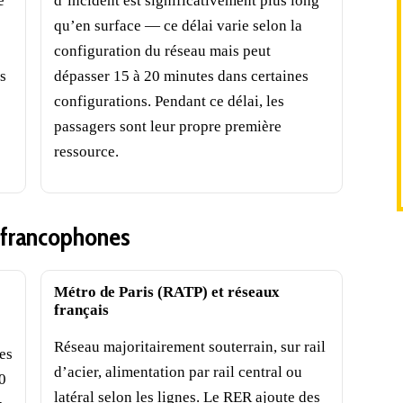
e
d’incident est significativement plus long
qu’en surface — ce délai varie selon la
configuration du réseau mais peut
s
dépasser 15 à 20 minutes dans certaines
configurations. Pendant ce délai, les
passagers sont leur propre première
ressource.
x francophones
Métro de Paris (RATP) et réseaux
français
Réseau majoritairement souterrain, sur rail
Les
d’acier, alimentation par rail central ou
0
latéral selon les lignes. Le RER ajoute des