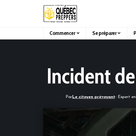
Commencer
Se préparer
P
Incident de
Par
Le citoyen prévoyant
- Expert en