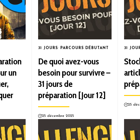
31 JOURS
PARCOURS DÉBUTANT
31 JOU
aration
De quoi avez-vous
Stoc
ur un
besoin pour survivre –
artic
er,
31 jours de
prép
iquer
préparation [Jour 12]
25 déc
25 décembre 2025