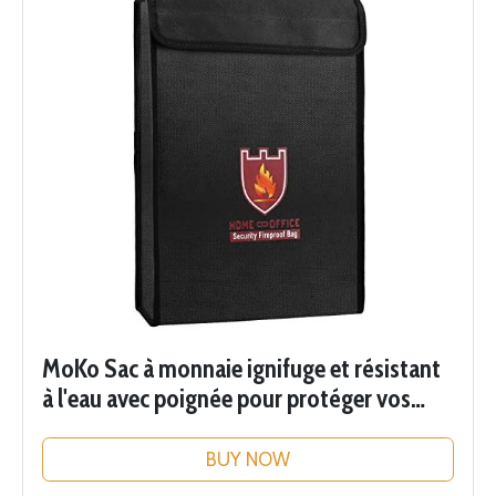
MoKo Sac à monnaie ignifuge et résistant
à l'eau avec poignée pour protéger vos
objets de valeur, documents, argent,
bijoux, fermeture éclair pour une...
BUY NOW