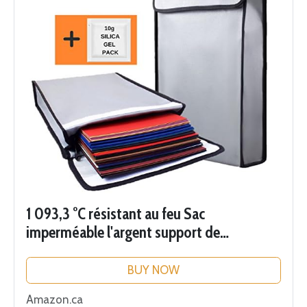
1 093,3 °C résistant au feu Sac
imperméable l'argent support de
documents – Tranquillité d'Esprit Sécurité
– pliable pour Fire sûre et Fire Box ou
BUY NOW
d'appui N...
Amazon.ca