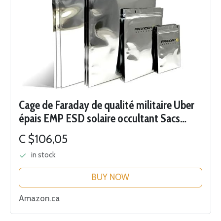
Cage de Faraday de qualité militaire Uber
épais EMP ESD solaire occultant Sacs
15PC 2-metal Couche, Fully-specced,
C $106,05
Heavy Duty Electro-shielding kit XL
in stock
pour...
BUY NOW
Amazon.ca