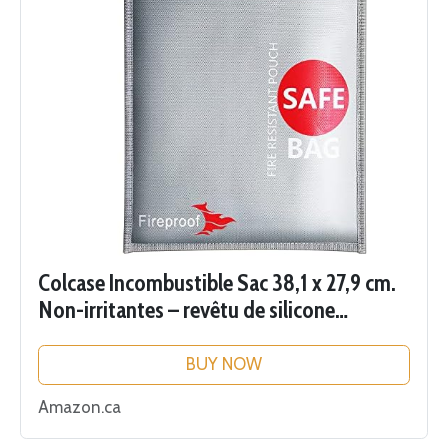
Colcase Incombustible Sac 38,1 x 27,9 cm.
Non-irritantes – revêtu de silicone
résistant au feu de l'argent Sac. résistant
au feu Stockage sûr pour l'argent,...
BUY NOW
Amazon.ca