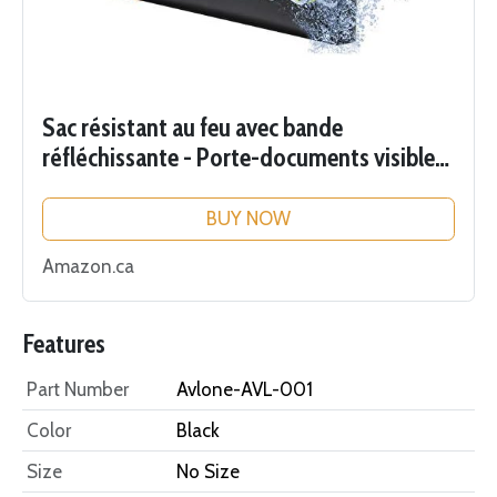
Sac résistant au feu avec bande
réfléchissante - Porte-documents visible
dans l'obscurité - Grande pochette
étanche et ignifuge pour argent,
BUY NOW
documents...
Amazon.ca
Features
Part Number
Avlone-AVL-001
Color
Black
Size
No Size