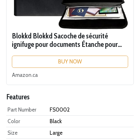
Blokkd Blokkd Sacoche de sécurité
ignifuge pour documents Étanche pour
ranger vos fichiers, argent, passeport,
bijoux, objets de valeur 40,6 x 29,5 x 7,6
BUY NOW
cm
Amazon.ca
Features
Part Number
FS0002
Color
Black
Size
Large