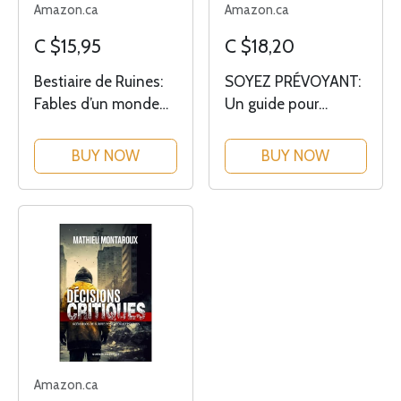
Amazon.ca
Amazon.ca
C $15,95
C $18,20
Bestiaire de Ruines:
SOYEZ PRÉVOYANT:
Fables d’un monde
Un guide pour
renversé – 50 leçons
survivre aux pires
de survie et de
scénarios
BUY NOW
BUY NOW
résilience dans un
catastrophes
univers post-
apocalyptique
Amazon.ca