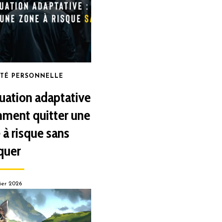
ITÉ PERSONNELLE
uation adaptative
mment quitter une
 à risque sans
quer
ier 2026