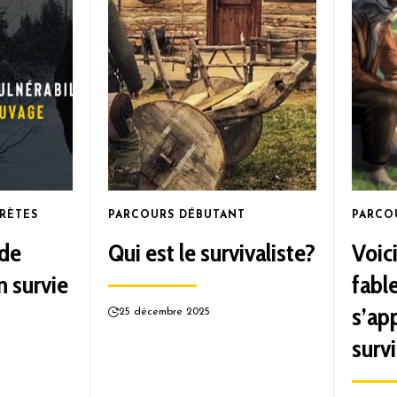
RÈTES
PARCOURS DÉBUTANT
PARCO
 de
Qui est le survivaliste?
Voic
n survie
fabl
s’app
25 décembre 2025
surv