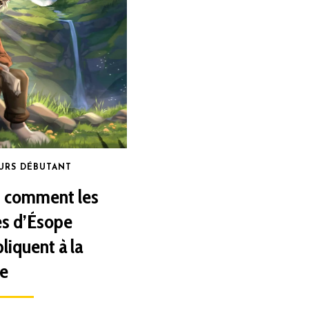
URS DÉBUTANT
i comment les
es d’Ésope
liquent à la
ie