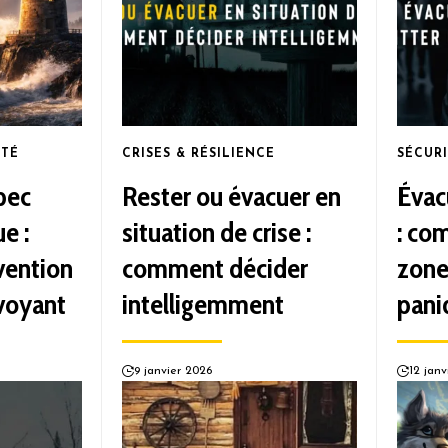
ÉTÉ
CRISES & RÉSILIENCE
SÉCUR
bec
Rester ou évacuer en
Évac
e :
situation de crise :
: co
évention
comment décider
zone
évoyant
intelligemment
pani
9 janvier 2026
12 janv