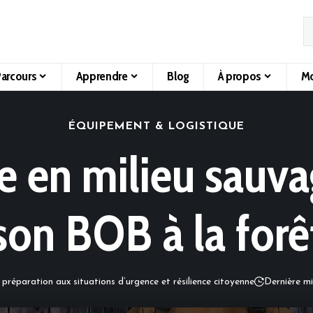
arcours
Apprendre
Blog
À propos
Mo
ÉQUIPEMENT & LOGISTIQUE
ie en milieu sauva
son BOB à la forê
 préparation aux situations d’urgence et résilience citoyenne
Dernière mi