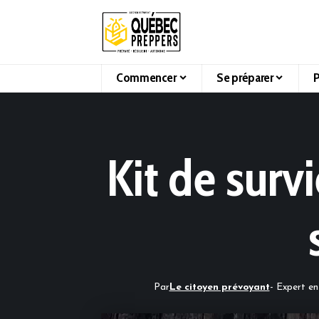
Commencer
Se préparer
P
Kit de surv
Par
Le citoyen prévoyant
- Expert en