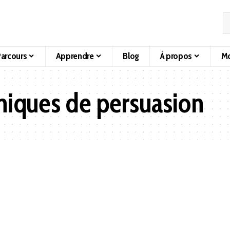
arcours
Apprendre
Blog
À propos
Mo
niques de persuasion