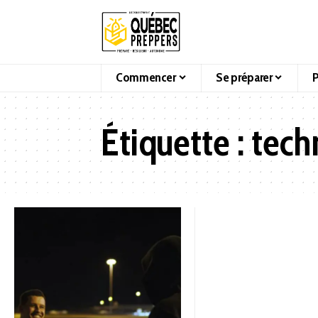
Commencer
Se préparer
P
Étiquette :
tech