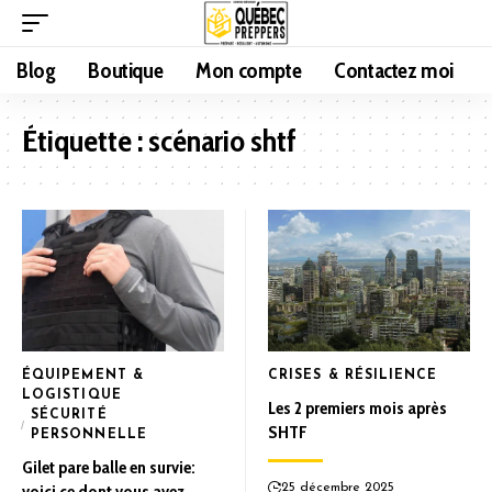
Blog
Boutique
Mon compte
Contactez moi
Étiquette :
scénario shtf
ÉQUIPEMENT &
CRISES & RÉSILIENCE
LOGISTIQUE
Les 2 premiers mois après
SÉCURITÉ
SHTF
PERSONNELLE
Gilet pare balle en survie:
voici ce dont vous avez
25 décembre 2025