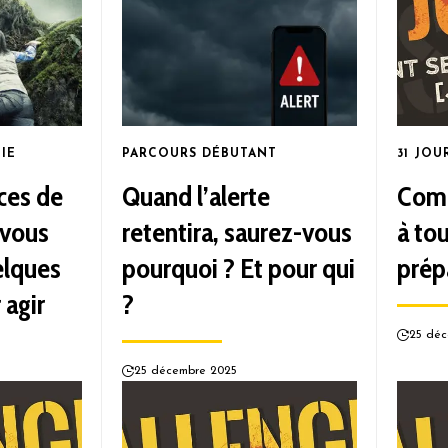
IE
PARCOURS DÉBUTANT
31 JOU
ces de
Quand l’alerte
Comm
 vous
retentira, saurez-vous
à tou
elques
pourquoi ? Et pour qui
prép
 agir
?
25 déc
25 décembre 2025