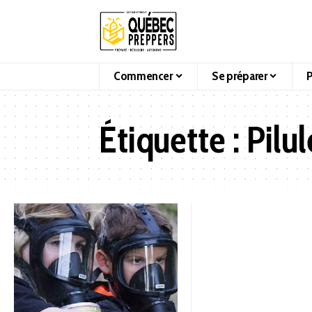
Commencer
Se préparer
P
Étiquette :
Pilul