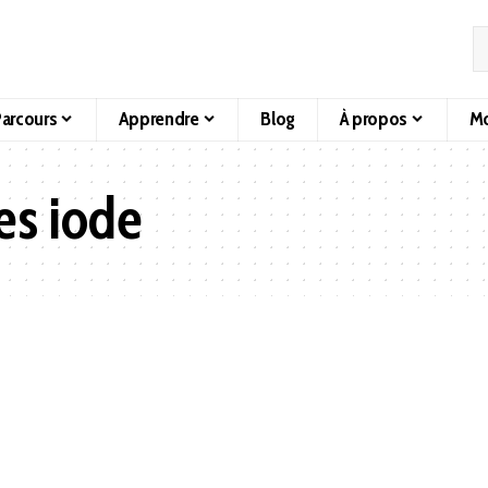
arcours
Apprendre
Blog
À propos
Mo
es iode