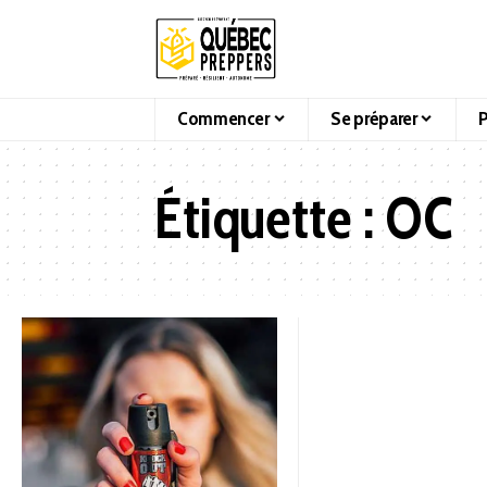
Commencer
Se préparer
P
Étiquette :
OC