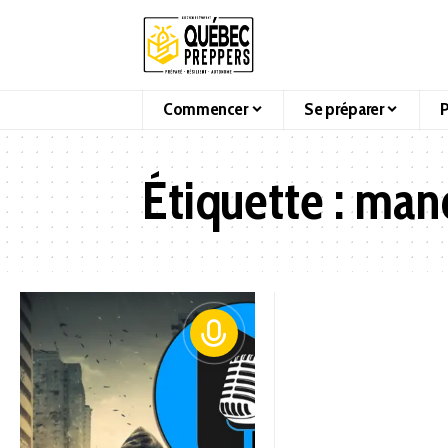
Commencer
Se préparer
P
Étiquette :
manq