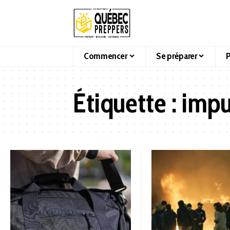
Commencer
Se préparer
P
Étiquette :
impu