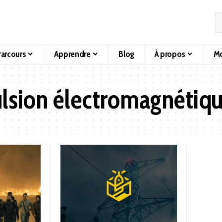
arcours
Apprendre
Blog
À propos
Mo
lsion électromagnétiq