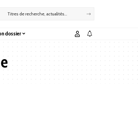
n dossier
ue