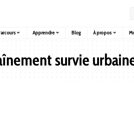
arcours
Apprendre
Blog
À propos
Mo
aînement survie urbain