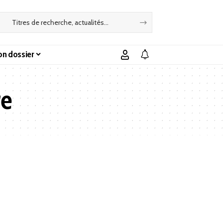
n dossier
re