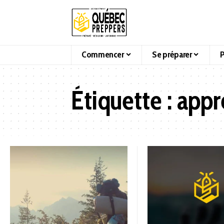
Commencer
Se préparer
P
Étiquette :
appr