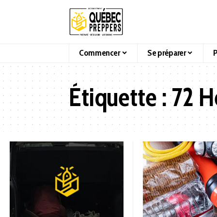
Commencer
Se préparer
P
Étiquette :
72 H