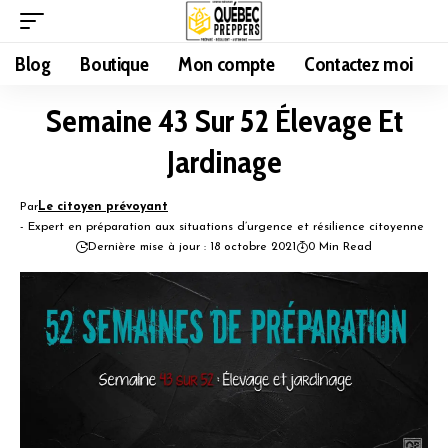
Blog
Boutique
Mon compte
Contactez moi
Semaine 43 Sur 52 Élevage Et
Jardinage
Par
Le citoyen prévoyant
- Expert en préparation aux situations d’urgence et résilience citoyenne
Dernière mise à jour : 18 octobre 2021
0 Min Read