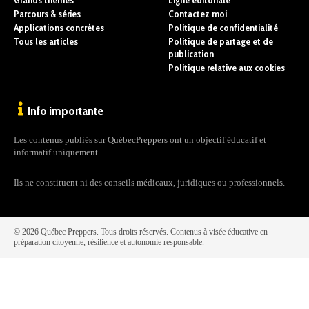
Grands thèmes
Ligne éditoriale
Parcours & séries
Contactez moi
Applications concrètes
Politique de confidentialité
Tous les articles
Politique de partage et de
publication
Politique relative aux cookies
Info importante
Les contenus publiés sur QuébecPreppers ont un objectif éducatif et
informatif uniquement.
Ils ne constituent ni des conseils médicaux, juridiques ou professionnels.
© 2026 Québec Preppers. Tous droits réservés. Contenus à visée éducative en
préparation citoyenne, résilience et autonomie responsable.