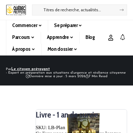
Commencer
Se préparer
Parcours
Apprendre
Blog
À propos
Mon dossier
Par
Le citoyen prévoyant
- Expert en préparation aux situations d’urgence et résilience citoyenne
Dernière mise à jour : 5 mars 2026
7 Min Read
Livre - 1 an de survie
SKU:
LB-Plan