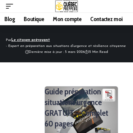
Blog
Boutique
Mon compte
Contactez moi
Par
Le citoyen prévoyant
- Expert en préparation aux situations d’urgence et résilience citoyenne
Dernière mise à jour : 5 mars 2026
15 Min Read
Guide préparation
situations urgence
GRATUIT – Complet
60 pages