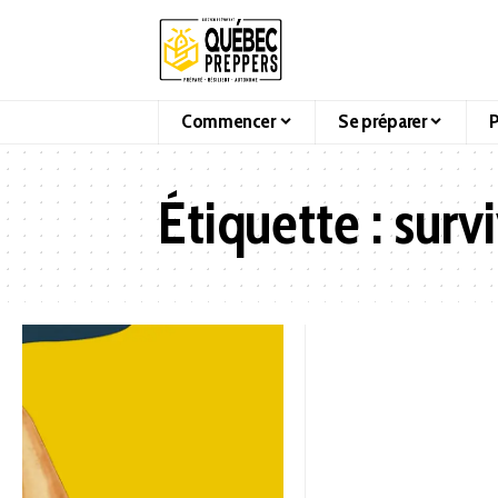
Commencer
Se préparer
P
Étiquette :
surv